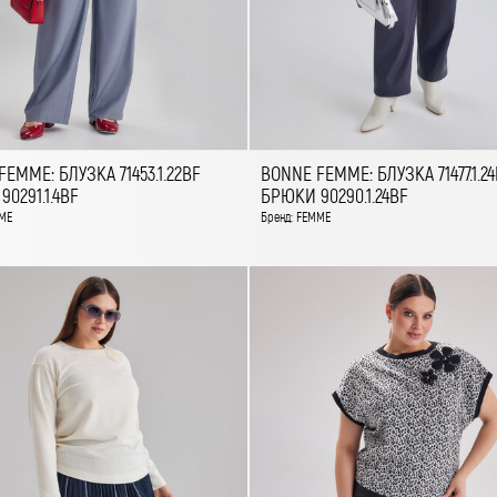
EMME: БЛУЗКА 71453.1.22BF
BONNE FEMME: БЛУЗКА 71477.1.2
0291.1.4BF
БРЮКИ 90290.1.24BF
ME
Бренд: FEMME