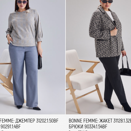
FEMME: ДЖЕМПЕР 31202.1.50BF
BONNE FEMME: ЖАКЕТ 31128.1.32
0291.1.4BF
БРЮКИ 90334.1.54BF