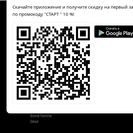
Скачайте приложение и получите скидку на первый з
по промокоду "СТАРТ " 10 %!
Каталог
Полезная информац
Акции
Где купить
Жакеты и жилеты
Как определить размер
Блузки, рубашки и туники
Программа лояльности
Джемперы и майки
Юбки
Политика конфеденциальнос
Брюки
Платья
Верхняя одежда
Нарядная одежда
Свитера и кардиганы
Коллекции
Femme
Bonne Femme
Devur