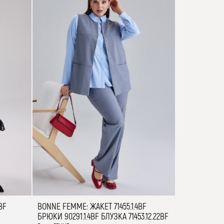
BF
BONNE FEMME: ЖАКЕТ 71455.1.4BF
БРЮКИ 90291.1.4BF БЛУЗКА 71453.12.22BF