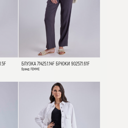
1.5F
БЛУЗКА 71425.1.14F БРЮКИ 90257.1.61F
Бренд: FEMME