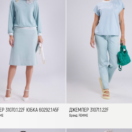
 31070.1.22F ЮБКА 60292.1.45F
ДЖЕМПЕР 31071.1.22F
ME
Бренд: FEMME