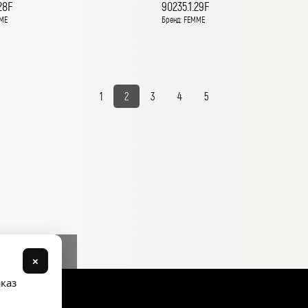
28F
90235.1.29F
ME
Бренд: FEMME
1
2
3
4
5
×
аказ