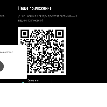
Наше приложение
gram)
💃 Все новинки и скидки приходят первыми — в
нашем приложении!
глашаетесь с
 Femme, Bonne Femme ЧУП "Леди-Текс" 220026 г. Минск, пер.