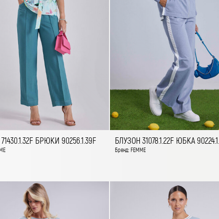
71430.1.32F БРЮКИ 90256.1.39F
БЛУЗОН 31078.1.22F ЮБКА 90224.1
ME
Бренд: FEMME