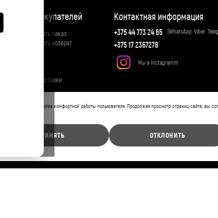
ия
Для покупателей
Контактная информация
+375 44 773 24 65
(WhatsApp. Viber. Tele
Как сделать заказ
Как сделать возврат
+375 17 2367278
Отзывы
Оплата
Мы в Instagramm
Доставка
ти
Оплата доставки
т файлы cookies для более комфортной работы пользователя. Продолжая просмотр страниц сайта, вы со
ов cookies.
ПРИНЯТЬ
ОТКЛОНИТЬ
Производитель торговых марок Devur,