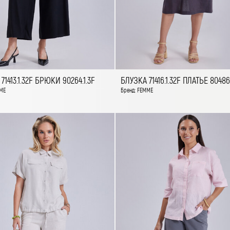
71413.1.32F БРЮКИ 90264.1.3F
БЛУЗКА 71416.1.32F ПЛАТЬЕ 80486.
ME
Бренд: FEMME