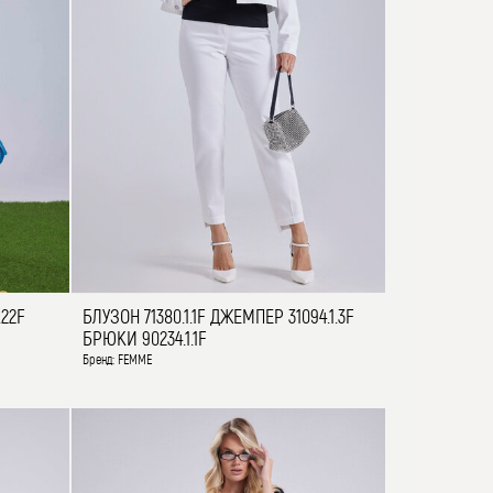
.22F
БЛУЗОН 71380.1.1F ДЖЕМПЕР 31094.1.3F
БРЮКИ 90234.1.1F
Бренд: FEMME