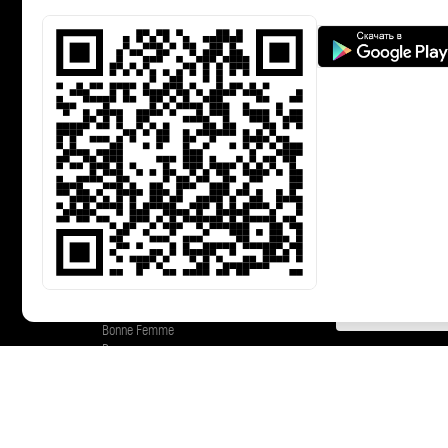
Каталог
Полезная информац
Акции
Где купить
Жакеты и жилеты
Как определить размер
Блузки, рубашки и туники
Программа лояльности
Джемперы и майки
Юбки
Политика конфеденциальнос
Брюки
Платья
Верхняя одежда
Этот сайт используе
Нарядная одежда
использованием файл
Свитера и кардиганы
Коллекции
Femme
Bonne Femme
Devur
devur.by © 2022 - Интернет магазин одежды