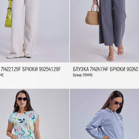
71422.1.29F БРЮКИ 90254.1.29F
БЛУЗКА 71424.1.14F БРЮКИ 90243.
ME
Бренд: FEMME