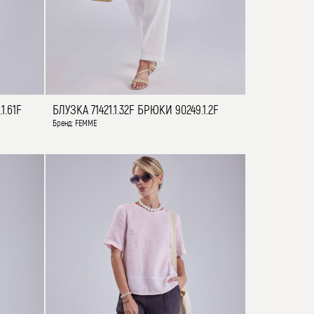
1.61F
БЛУЗКА 71421.1.32F БРЮКИ 90249.1.2F
Бренд: FEMME