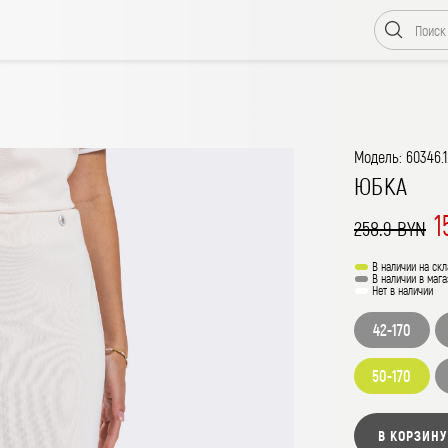
Модель: 60346.1
ЮБКА
1
258.9 BYN
В наличии на скл
В наличии в мага
Нет в наличии
42-170
50-170
В КОРЗИНУ