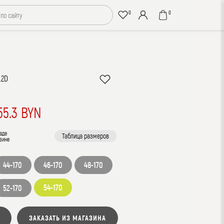
0
0
.2D
55.3 BYN
аде
Таблица размеров
зине
44-170
46-170
48-170
54-170
52-170
ЗАКАЗАТЬ ИЗ МАГАЗИНА