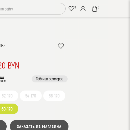
0
0
50BF
Н
20 BYN
аде
Таблица размеров
зине
52-170
54-170
56-170
60-170
ЗАКАЗАТЬ ИЗ МАГАЗИНА