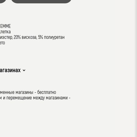
FEMME
клетка
иэстер, 20% вискоза, 5% полиуретан
ето
агазинах
рменные магазины - бесплатно
ом и перемещение между магазинами -