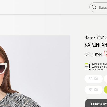
Модель: 71151.1.
КАРДИГА
1
239.9 BYN
В наличии на скл
В наличии в мага
Нет в наличии
50-170
58-170
В КОРЗИНУ