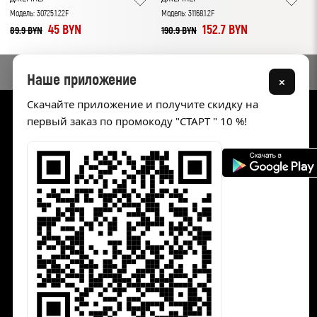
Модель: 30725.1.22F
Модель: 31168.1.2F
М
45 BYN
152.7 BYN
89.9 BYN
190.9 BYN
9
Наше приложение
×
Скачайте приложение и получите скидку на
первый заказ по промокоду "СТАРТ " 10 %!
Каталог
Акции
Жакеты и жилеты
Блузки, рубашки и туники
Джемперы и майки
Юбки
Брюки
Платья
Верхняя одежда
Нарядная одежда
Свитера и кардиганы