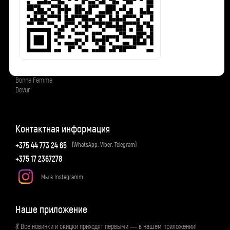
Платья
Верхняя одежда
Нарядная одежда
Свитера и кардиганы
Коллекции
Femme
Bonne Femme
Devur
Контактная информация
+375 44 773 24 65
(WhatsApp. Viber. Telegram)
+375 17 2367278
Мы в Instagramm
Наше приложение
💃 Все новинки и скидки приходят первыми — в нашем приложении!