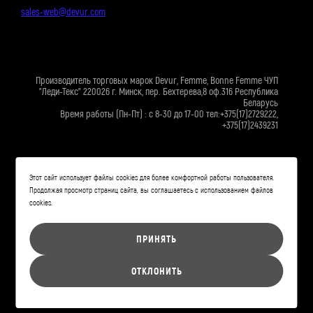
sales-web@devur.com
Производитель торговых марок Devur, Femme, Bonne Femme ЧУП
"Леди-Текс" 220026 г. Минск, пер. Бехтерева,8 оф.316 Республика
Беларусь
Время работы (Пн-Пт) : с 8-30 до 17-00 тел:+375(17)2729222,
+375(17)2439231
Свидетельство о государственной регистрации №633 выдано
24.03.2004г Минским городским исполнительным комитетом.
Этот сайт использует файлы cookies для более комфортной работы пользователя.
Регистрация в Торговом реестре №190526336 от 01.04.2004 г.
Продолжая просмотр страниц сайта, вы соглашаетесь с использованием файлов
cookies.
office_minsk@devur.by
ПРИНЯТЬ
ОТКЛОНИТЬ