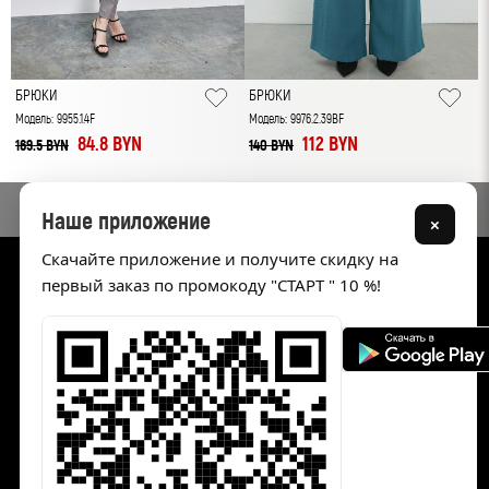
БРЮКИ
БРЮКИ
Модель: 9955.1.4F
Модель: 9976.2.39BF
М
84.8 BYN
112 BYN
169.5 BYN
140 BYN
1
Наше приложение
×
Скачайте приложение и получите скидку на
первый заказ по промокоду "СТАРТ " 10 %!
Каталог
Акции
Жакеты и жилеты
Блузки, рубашки и туники
Джемперы и майки
Юбки
Брюки